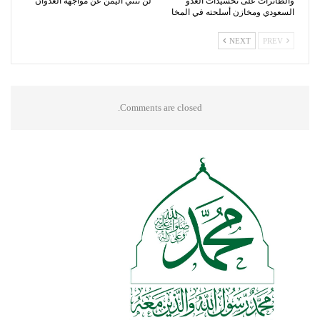
والطائرات على تحشيدات العدو
لن تثني اليمن عن مواجهة العدوان
السعودي ومخازن أسلحته في المخا
NEXT
PREV
Comments are closed.