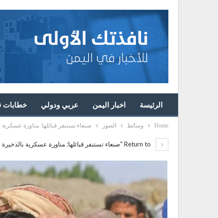
الرئيسة
اخبار اليمن
عربي ودولي
خطابات قا
Home
وسائط
الصور
صنعاء تستنفر قبائلها: مناورة عسكرية 
Return to "صنعاء تستنفر قبائلها: مناورة عسكرية بالذخيرة الحية في بني حشيش تعزيزاً لخيارات التصعيد.. صور"