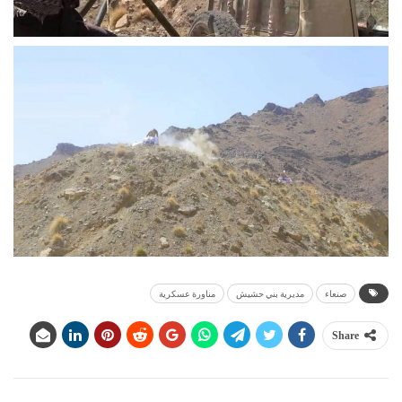
صنعاء
مديرية بني حشيش
مناورة عسكرية
Share