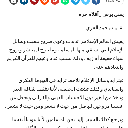
Share
يمني برس _ أقلام حره
بقلم / محمد العزي
يعيش العالم الإسلامي تذبذب وغوى صريح بسبب وسائل
الإعلام التي يستقي منها المسلم ، وما يبرح ان ينشر ويروج
سواء حقيقة أم زيف وذلك بسبب عدم وعيهم للقرآن الكريم
وابتعادهم عنه .
فبتزايد وسائل الإعلام نلاحظ تزايد في الهبوط الفكري
والعقائدي وكذلك تشتت الحقيقة، لأننا نتثقف بثقافة الغير
ونأخذ من الغير دون الاحتساب الديني والقرآني ونجعل من
أنفسنا مروجين للباطل من حيث لا نشعر ومن حيث لا نشعر .
ويرجع كذلك السبب إلينا نحن المسلمين لأننا عودنا أنفسنا
على استقاء معلوماتنا من فجوة كبيرة مليئة بالأكاذيب