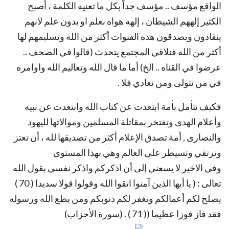
الواقع مؤسف .. مؤسف جداً بكل ما تعنيه الكلمة ، أصبح
الكثير إلههم الشيطان ، إلهه هواه بعلم او بدون علم لانهم
ينقادون ويصدقون هذه القنوات أكثر من الله وتسليمهم لها
أكثر من الله فنلاقي المجتمع يتحدث (قالوا في الصحف ..
عرضوا في القناه .. الخ) أما ما قال الله وتعاليم الله واوامره
في من نتولى ومن نعادي فلا .
فكيف نتأمل بأمة ابتعدت عن كتاب الله وابتعدت عن نبيه
وأعلام الهدى وتفتخر بمقاتلة المسلمين وموالاتها لليهود
والنصارى , أمة تصدق الإعلام أكثر من تصديقها لله ، أن تعتز
وترتقي وتسيطر على العالم وهي بهذا المستوى
وفي الاخير لا يسعني إلى أن اذكركم واذكر نفسي بقول الله
تعالى : ( يا أيها الذين آمنوا اتقوا الله وقولوا قولا سديدا ( 70 )
يصلح لكم أعمالكم ويغفر لكم ذنوبكم ومن يطع الله ورسوله
فقد فاز فوزا عظيما (( 71 ) . (سورة الأحزاب)